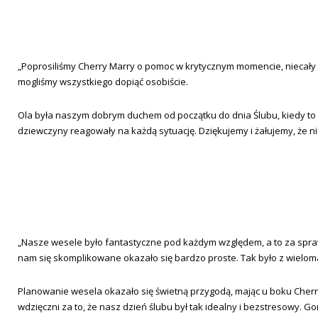
„
Poprosiliśmy Cherry Marry o pomoc w krytycznym momencie, niecały 
mogliśmy wszystkiego dopiąć osobiście.
Ola była naszym dobrym duchem od początku do dnia Ślubu, kiedy to cały
dziewczyny reagowały na każdą sytuację. Dziękujemy i żałujemy, że 
„Nasze wesele było fantastyczne pod każdym względem, a to za sprawą
nam się skomplikowane okazało się bardzo proste. Tak było z wielom
Planowanie wesela okazało się świetną przygodą, mając u boku Cher
wdzięczni za to, że nasz dzień ślubu był tak idealny i bezstresowy. G