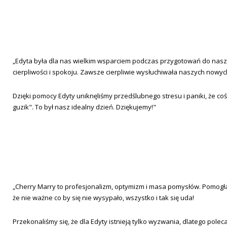
„Edyta była dla nas wielkim wsparciem podczas przygotowań do nasz
cierpliwości i spokoju. Zawsze cierpliwie wysłuchiwała naszych no
Dzięki pomocy Edyty uniknęliśmy przedślubnego stresu i paniki, że co
guzik". To był nasz idealny dzień. Dziękujemy!"
„Cherry Marry to profesjonalizm, optymizm i masa pomysłów. Pomogła n
że nie ważne co by się nie wysypało, wszystko i tak się uda!
Przekonaliśmy się, że dla Edyty istnieją tylko wyzwania, dlatego pol